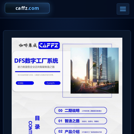
切
换
导
航